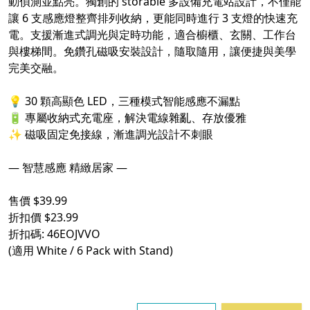
動偵測並點亮。獨創的 storable 多設備充電站設計，不僅能
讓 6 支感應燈整齊排列收納，更能同時進行 3 支燈的快速充
電。支援漸進式調光與定時功能，適合櫥櫃、玄關、工作台
與樓梯間。免鑽孔磁吸安裝設計，隨取隨用，讓便捷與美學
完美交融。
⠀
💡 30 顆高顯色 LED，三種模式智能感應不漏點
🔋 專屬收納式充電座，解決電線雜亂、存放優雅
✨ 磁吸固定免接線，漸進調光設計不刺眼
⠀
— 智慧感應 精緻居家 —
⠀
售價 $39.99
折扣價 $23.99
折扣碼: 46EOJVVO
(適用 White / 6 Pack with Stand)
⠀