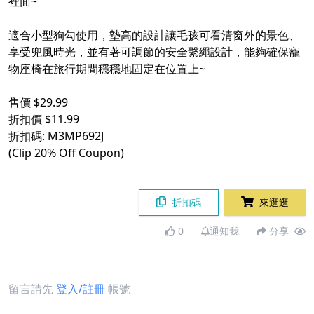
裡面~
適合小型狗勾使用，墊高的設計讓毛孩可看清窗外的景色、
享受兜風時光，並有著可調節的安全繫繩設計，能夠確保寵
物座椅在旅行期間穩穩地固定在位置上~
售價 $29.99
折扣價 $11.99
折扣碼: M3MP692J
(Clip 20% Off Coupon)
折扣碼
來逛逛
0
通知我
分享
留言請先
登入/註冊
帳號