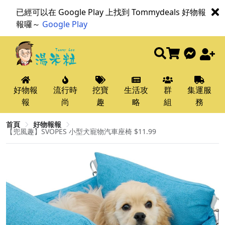
已經可以在 Google Play 上找到 Tommydeals 好物報
報囉～
Google Play
好物報
流行時
挖寶
生活攻
群
集運服
報
尚
趣
略
組
務
首頁
好物報報
【兜風趣】SVOPES 小型犬寵物汽車座椅 $11.99