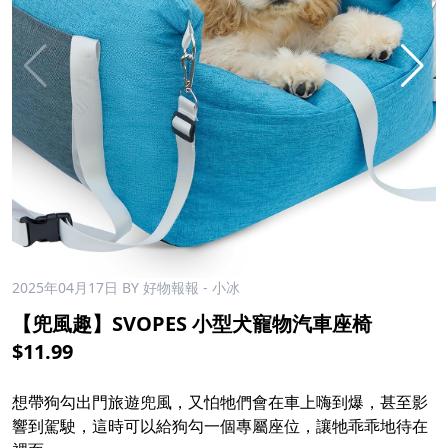
2025年04月17日
BY 好物報報 - 小冰
【兜風趣】SVOPES 小型犬寵物汽車座椅
$11.99
想帶狗勾出門旅遊兜風，又怕牠們會在車上嗨到爆，甚至影
響到駕駛，這時可以給狗勾一個專屬座位，讓牠乖乖地待在