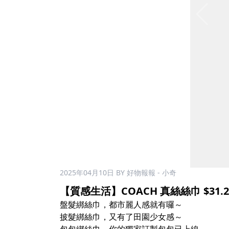
2025年04月10日
BY 好物報報 - 小奇
【質感生活】COACH 真絲絲巾 $31.2
盤髮綁絲巾，都市麗人感就有囉～
披髮綁絲巾，又有了田園少女感～