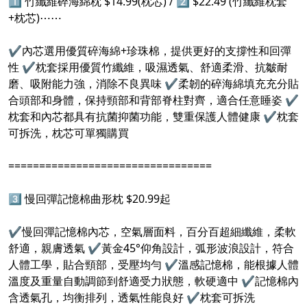
1️⃣ ️竹纖維碎海綿枕 $14.99(枕芯) / 2️⃣ ️$22.49 (竹纖維枕套
+枕芯)⋯⋯
✔內芯選用優質碎海綿+珍珠棉，提供更好的支撐性和回彈
性 ✔枕套採用優質竹纖維，吸濕透氣、舒適柔滑、抗皺耐
磨、吸附能力強，消除不良異味 ✔柔韌的碎海綿填充充分貼
合頭部和身體，保持頸部和背部脊柱對齊，適合任意睡姿 ✔
枕套和內芯都具有抗菌抑菌功能，雙重保護人體健康 ✔枕套
可拆洗，枕芯可單獨購買
=================================
3️⃣️ 慢回彈記憶棉曲形枕 $20.99起
✔慢回彈記憶棉內芯，空氣層面料，百分百超細纖維，柔軟
舒適，親膚透氣 ✔黃金45°仰角設計，弧形波浪設計，符合
人體工學，貼合頸部，受壓均勻 ✔溫感記憶棉，能根據人體
溫度及重量自動調節到舒適受力狀態，軟硬適中 ✔記憶棉內
含透氣孔，均衡排列，透氣性能良好 ✔枕套可拆洗