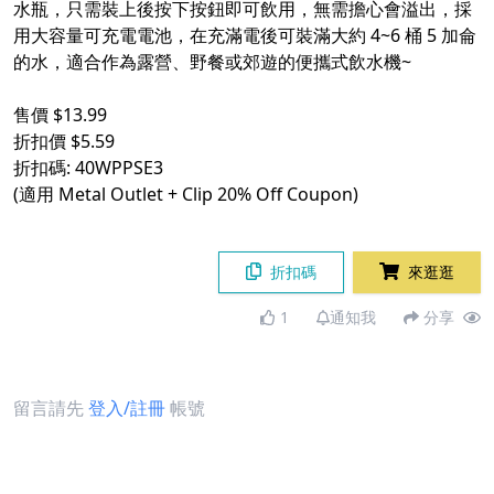
水瓶，只需裝上後按下按鈕即可飲用，無需擔心會溢出，採
用大容量可充電電池，在充滿電後可裝滿大約 4~6 桶 5 加侖
的水，適合作為露營、野餐或郊遊的便攜式飲水機~
售價 $13.99
折扣價 $5.59
折扣碼: 40WPPSE3
(適用 Metal Outlet + Clip 20% Off Coupon)
折扣碼
來逛逛
1
通知我
分享
留言請先
登入/註冊
帳號