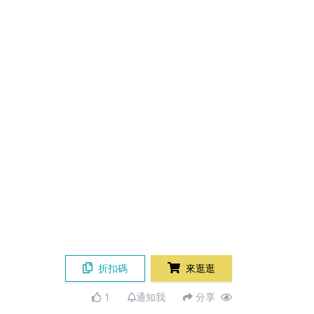
折扣碼
來逛逛
1
通知我
分享