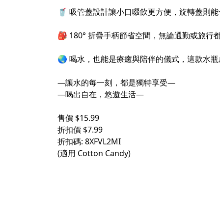
🥤 吸管蓋設計讓小口啜飲更方便，旋轉蓋則
🎒 180° 折疊手柄節省空間，無論通勤或
🌏 喝水，也能是療癒與陪伴的儀式，這款水
—讓水的每一刻，都是獨特享受—
—喝出自在，悠遊生活—
售價 $15.99
折扣價 $7.99
折扣碼: 8XFVL2MI
(適用 Cotton Candy)