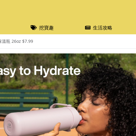
挖寶趣
生活攻略
 26oz $7.99