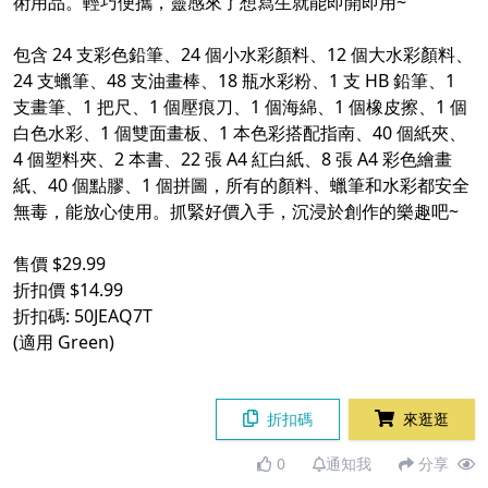
術用品。輕巧便攜，靈感來了想寫生就能即開即用~
包含 24 支彩色鉛筆、24 個小水彩顏料、12 個大水彩顏料、
24 支蠟筆、48 支油畫棒、18 瓶水彩粉、1 支 HB 鉛筆、1
支畫筆、1 把尺、1 個壓痕刀、1 個海綿、1 個橡皮擦、1 個
白色水彩、1 個雙面畫板、1 本色彩搭配指南、40 個紙夾、
4 個塑料夾、2 本書、22 張 A4 紅白紙、8 張 A4 彩色繪畫
紙、40 個點膠、1 個拼圖，所有的顏料、蠟筆和水彩都安全
無毒，能放心使用。抓緊好價入手，沉浸於創作的樂趣吧~
售價 $29.99
折扣價 $14.99
折扣碼: 50JEAQ7T
(適用 Green)
折扣碼
來逛逛
0
通知我
分享