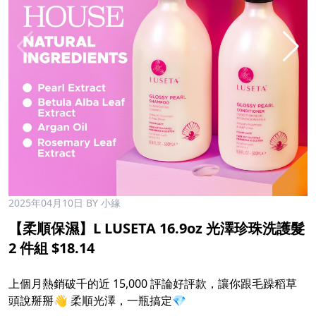
2025年04月10日
BY 小緣
【柔順保濕】L LUSETA 16.9oz 光澤珍珠洗護髮
2 件組 $18.14
上個月熱銷破千的近 15,000 評論好評款，讓你跟毛躁稻草
頭說掰掰👋 柔順光澤，一瓶搞定💎