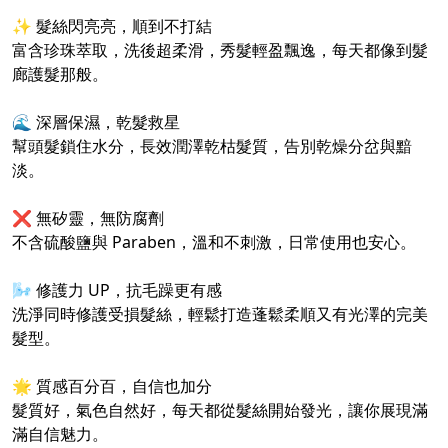
✨ 髮絲閃亮亮，順到不打結
富含珍珠萃取，洗後超柔滑，秀髮輕盈飄逸，每天都像到髮
廊護髮那般。
🌊 深層保濕，乾髮救星
幫頭髮鎖住水分，長效潤澤乾枯髮質，告別乾燥分岔與黯
淡。
❌ 無矽靈，無防腐劑
不含硫酸鹽與 Paraben，溫和不刺激，日常使用也安心。
🌬️ 修護力 UP，抗毛躁更有感
洗淨同時修護受損髮絲，輕鬆打造蓬鬆柔順又有光澤的完美
髮型。
🌟 質感百分百，自信也加分
髮質好，氣色自然好，每天都從髮絲開始發光，讓你展現滿
滿自信魅力。