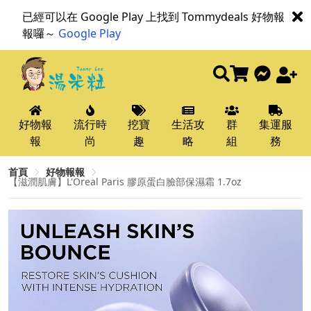
已經可以在 Google Play 上找到 Tommydeals 好物報
報囉～
Google Play
好物報
流行時
挖寶
生活攻
群
集運服
報
尚
趣
略
組
務
首頁
好物報報
【滋潤肌膚】L'Oreal Paris 膠原蛋白臉部保濕霜 1.7oz