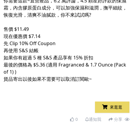
你需要這款~直營產品，6.2 萬評論，4.5 顆星好評款的保濕
霜，內含膠原蛋白成分，可以加強保濕和滋潤，撫平細紋，
恢復光滑，清爽不油膩款，你不來試試嗎?
售價 $11.49
現在優惠價 $7.14
先 Clip 10% Off Coupon
再使用 S&S 結帳
如果你有超過 5 種 S&S 產品享有 15% 折扣
最後的價格為 $5.36 (適用 Fragranced & 1.7 Ounce (Pack
of 1) )
貨品寄出以後如果不需要可以取消訂閱歐~
來逛逛
0
通知我
分享