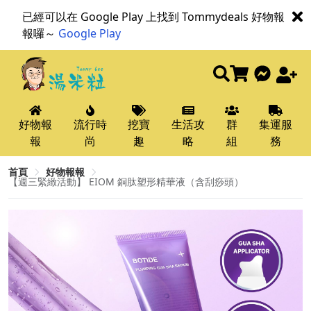
已經可以在 Google Play 上找到 Tommydeals 好物報
報囉～
Google Play
好物報
流行時
挖寶
生活攻
群
集運服
報
尚
趣
略
組
務
首頁
好物報報
【週三緊緻活動】 EIOM 銅肽塑形精華液（含刮痧頭）