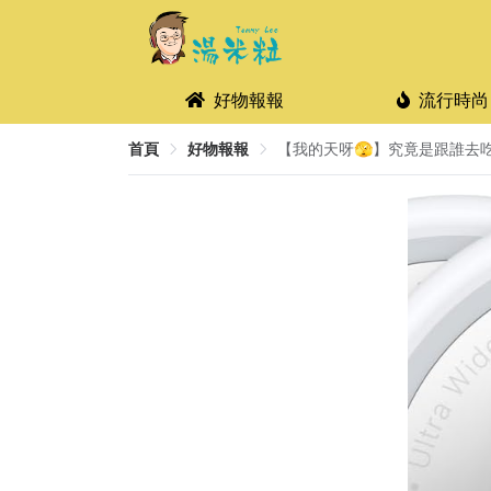
好物報報
流行時尚
首頁
好物報報
【我的天呀🫣】究竟是跟誰去吃飯