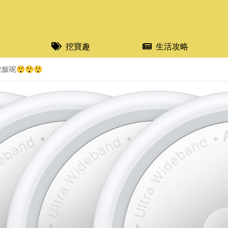
挖寶趣
生活攻略
呢😲😲😲