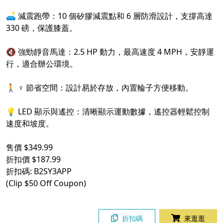
🛋️ 減震跑帶：10 個矽膠減震點和 6 層防滑設計，支撐高達
330 磅，保護膝蓋。
🔇 強勁靜音馬達：2.5 HP 動力，最高速度 4 MPH，安靜運
行，適合辦公環境。
🚶 ♀️ 節省空間：設計易於存放，內置輪子方便移動。
💡 LED 顯示與遙控：清晰顯示運動數據，遙控器輕鬆控制
速度和坡度。
售價 $349.99
折扣價 $187.99
折扣碼: B2SY3APP
(Clip $50 Off Coupon)
折扣碼
來逛逛