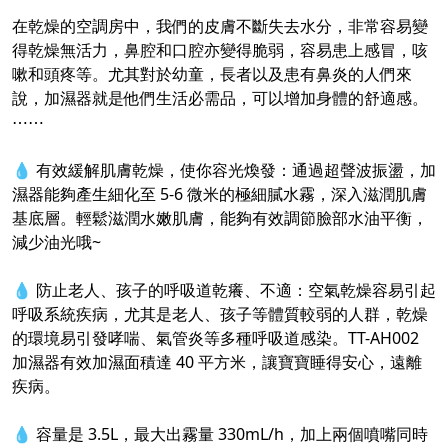
在乾燥的空調房中，我們的皮膚不斷失去水分，非常容易變
得乾燥無活力，鼻腔和口腔亦變得脆弱，容易患上感冒，咳
嗽和頭疼等。尤其對於幼童，長者以及患有鼻炎的人們來
說，加濕器就是他們生活必需品，可以增加身體的舒適感。
⋯⋯
💧 有效緩解肌膚乾燥，使你容光煥發：通過超聲波振盪，加
濕器能夠產生細化至 5-6 微米的極細膩水霧，深入滋潤肌膚
基底層。輕鬆滋潤水嫩肌膚，能夠有效調節臉部水油平衡，
減少油光哦~
💧 防止老人、孩子的呼吸道乾癢、不適：空氣乾燥容易引起
呼吸系統疾病，尤其是老人、孩子等體質較弱的人群，乾燥
的環境易引發哮喘、氣管炎等多種呼吸道感染。TT-AH002
加濕器有效加濕面積達 40 平方米，讓寶寶睡得安心，遠離
疾病。
💧 容量是 3.5L，最大出霧量 330mL/h，加上兩個噴嘴同時