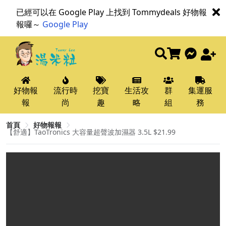
已經可以在 Google Play 上找到 Tommydeals 好物報
報囉～
Google Play
好物報
流行時
挖寶
生活攻
群
集運服
報
尚
趣
略
組
務
首頁
好物報報
【舒適】TaoTronics 大容量超聲波加濕器 3.5L $21.99