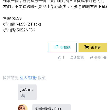
裡放一個，辦公室放一個，要用隨時有~ 喜愛馬卡龍色的朋
友們，不要錯過囉~ (新品上架評論少，不介意的朋友再下單)
售價 $9.99
折扣價 $4.99 (2 Pack)
折扣碼: 5052NF8K
折扣碼
來逛逛
1
通知我
分享
留言請先
登入/註冊
帳號
JoAnna
3q
好物報報 - Elsa