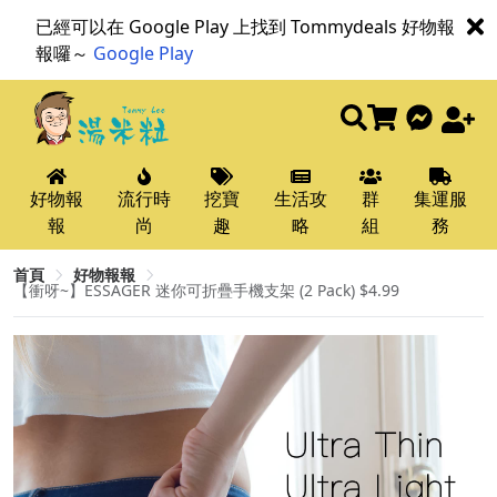
已經可以在 Google Play 上找到 Tommydeals 好物報
報囉～
Google Play
好物報
流行時
挖寶
生活攻
群
集運服
報
尚
趣
略
組
務
首頁
好物報報
【衝呀~】ESSAGER 迷你可折疊手機支架 (2 Pack) $4.99