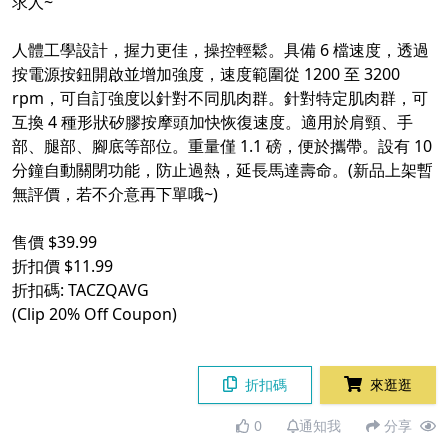
求人~
人體工學設計，握力更佳，操控輕鬆。具備 6 檔速度，透過
按電源按鈕開啟並增加強度，速度範圍從 1200 至 3200
rpm，可自訂強度以針對不同肌肉群。針對特定肌肉群，可
互換 4 種形狀矽膠按摩頭加快恢復速度。適用於肩頸、手
部、腿部、腳底等部位。重量僅 1.1 磅，便於攜帶。設有 10
分鐘自動關閉功能，防止過熱，延長馬達壽命。(新品上架暫
無評價，若不介意再下單哦~)
售價 $39.99
折扣價 $11.99
折扣碼: TACZQAVG
(Clip 20% Off Coupon)
折扣碼
來逛逛
0
通知我
分享