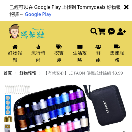
已經可以在 Google Play 上找到 Tommydeals 好物報
報囉～
Google Play
好物報
流行時
挖寶
生活攻
群
集運服
報
尚
趣
略
組
務
首頁
好物報報
【有就安心】LE PAON 便攜式針線組 $3.99