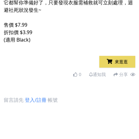
它都幫你準備好了，只要發現衣服需補救就可立刻處理，迴
避社死狀況發生~
售價 $7.99
折扣價 $3.99
(適用 Black)
來逛逛
0
通知我
分享
留言請先
登入/註冊
帳號