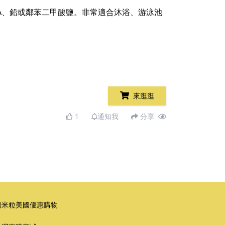
A、鉛或鄰苯二甲酸鹽。非常適合沐浴、游泳池
來逛逛
1
通知我
分享
湯米粒美國優惠購物