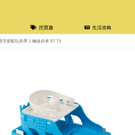
挖寶趣
生活攻略
 漂浮渡船玩具帶 2 輛迷你車 $7.73