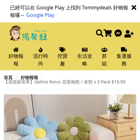
已經可以在 Google Play 上找到 Tommydeals 好物報
報囉～
Google Play
好物報
流行時
挖寶
生活攻
群
集運服
報
尚
趣
略
組
務
首頁
好物報報
【花現新世界】Getmo Resin 花形抱枕 / 坐墊 x 3 Pack $19.99