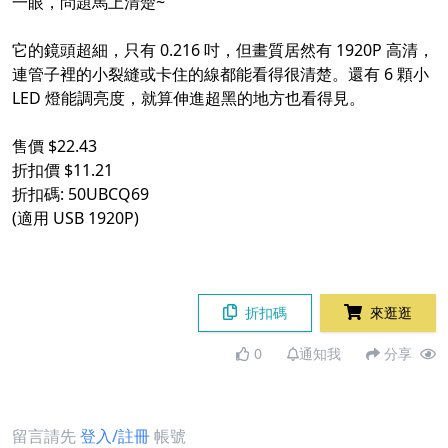
一眼，問題馬上清楚~
它的鏡頭超細，只有 0.216 吋，但畫質居然有 1920P 高清，
連管子裡的小裂縫或卡住的線都能看得很清楚。還有 6 顆小
LED 燈能調亮度，就算伸進超黑的地方也看得見。
售價 $22.43
折扣價 $11.21
折扣碼: 50UBCQ69
(適用 USB 1920P)
折扣碼
來逛逛
0
通知我
分享
留言請先
登入/註冊
帳號