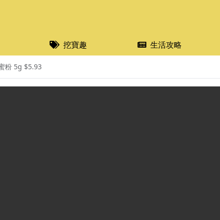
挖寶趣
生活攻略
粉 5g $5.93