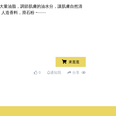
速吸收大量油脂，調節肌膚的油水分，讓肌膚自然清
人造香料，滑石粉 ~⋯⋯
來逛逛
0
通知我
分享