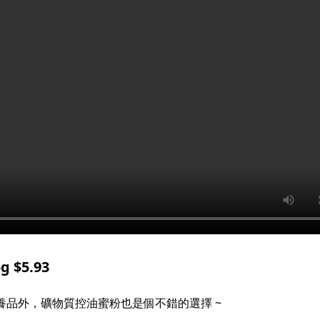
 $5.93
養品外，礦物質控油蜜粉也是個不錯的選擇 ~