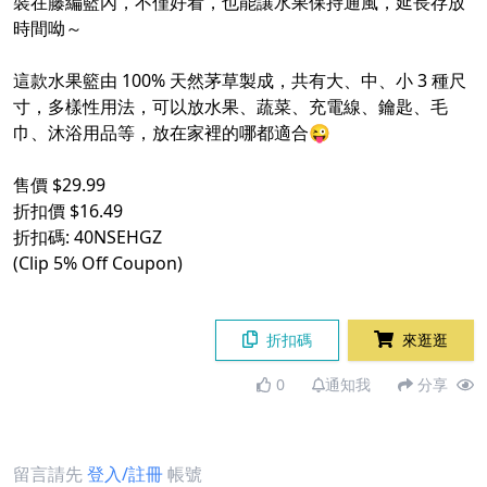
裝在藤編籃內，不僅好看，也能讓水果保持通風，延長存放
時間呦～
這款水果籃由 100% 天然茅草製成，共有大、中、小 3 種尺
寸，多樣性用法，可以放水果、蔬菜、充電線、鑰匙、毛
巾、沐浴用品等，放在家裡的哪都適合😜
售價 $29.99
折扣價 $16.49
折扣碼: 40NSEHGZ
(Clip 5% Off Coupon)
折扣碼
來逛逛
0
通知我
分享
留言請先
登入/註冊
帳號