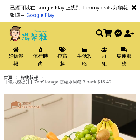
已經可以在 Google Play 上找到 Tommydeals 好物報
報囉～
Google Play
好物報
流行時
挖寶
生活攻
群
集運服
報
尚
趣
略
組
務
首頁
好物報報
【儀式感提升】ZenStorage 藤編水果籃 3 pack $16.49