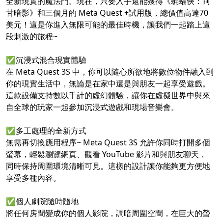
全新現實的魔法門。現在，只要入手還能獲得《蝙蝠俠：阿
甘暗影》和三個月的 Meta Quest +試用版，總價值高達70
美元！這是你進入無限可能的最佳時機，讓我們一起踏上這
段刺激的旅程~
✅沉浸式混合現實體驗
在 Meta Quest 3S 中，你可以隨心所欲地將數位物件融入到
你的現實生活中，無論是在家中還是與朋友一起享受遊戲。
這款設備支持數以千計的虛幻體驗，讓你在虛擬世界中與來
自全球的玩家一起參加沉浸式遊戲和現場音樂會。
✅多工處理的全新方式
無需再切換應用程序~ Meta Quest 3S 允許你同時打開多個
螢幕，輕鬆瀏覽網頁、觀看 YouTube 影片和與朋友聊天，
同時保持周圍環境清晰可見。這樣的設計讓你能夠更方便地
享受多種內容。
✅個人劇院隨時隨地
將任何房間變成你的個人影院，調暗周圍空間，在巨大的螢