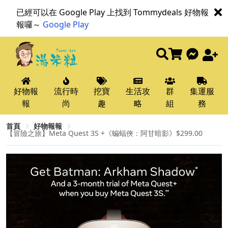
已經可以在 Google Play 上找到 Tommydeals 好物報
報囉～
Google Play
好物報
流行時
挖寶
生活攻
群
集運服
報
尚
趣
略
組
務
首頁
好物報報
【冒險之旅】Meta Quest 3S +《蝙蝠俠：阿甘暗影》$299.00