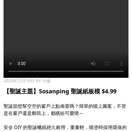
2020年12月16日
BY 小緣
【聖誕主題】Sosanping 聖誕紙板模 $4.99
聖誕節想幫空空的窗戶上點佈置嗎？簡單的噴上圖案，不管
是在窗戶還是郵筒上，都繽紛可愛唷～
安全 DIY 的聖誕蠟紙經久耐用，重量輕，噴塗時採用環保的