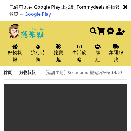
已經可以在 Google Play 上找到 Tommydeals 好物報
報囉～
Google Play
好物報
流行時
挖寶
生活攻
群
集運服
報
尚
趣
略
組
務
首頁
好物報報
【聖誕主題】Sosanping 聖誕紙板模 $4.99