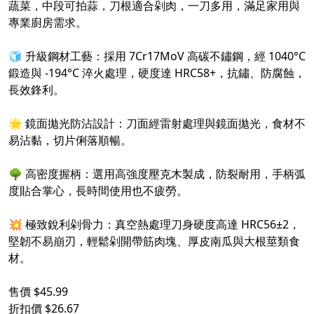
蔬菜，中段可拍蒜，刀根適合剁肉，一刀多用，滿足家用與
專業廚房需求。
🧊 升級鋼材工藝：採用 7Cr17MoV 高碳不鏽鋼，經 1040°C
鍛造與 -194°C 淬火處理，硬度達 HRC58+，抗鏽、防腐蝕，
長效鋒利。
🌟 鏡面拋光防沾設計：刀面經雷射處理與鏡面拋光，食材不
易沾黏，切片俐落順暢。
🌳 高密度握柄：選用高強度壓克木製成，防裂耐用，手柄弧
度貼合掌心，長時間使用也不疲勞。
💥 極致銳利剁骨力：真空熱處理刀身硬度高達 HRC56±2，
堅韌不易崩刃，輕鬆剁開帶筋肉塊、厚皮南瓜與大根莖類食
材。
售價 $45.99
折扣價 $26.67