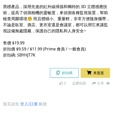
黑標產品，採用先進的紅外線掃描和獨特的 3D 立體感應技
術，提高了偵測相機的靈敏度，來偵測各種監視裝置，幫助
檢查周圍環境🧐 而且體積小、重量輕，非常方便隨身攜帶，
不論是臥室、酒店、更衣室還是會議室，都可以用它來讓監
視設備無處隱藏，保護自己的隱私和人身安全~
售價 $19.99
折扣價 $9.59 / $11.99 (Prime 會員 / 一般會員)
折扣碼: SBYHJT7K
折扣碼
來逛逛
0
通知我
分享
留言請先
登入/註冊
帳號