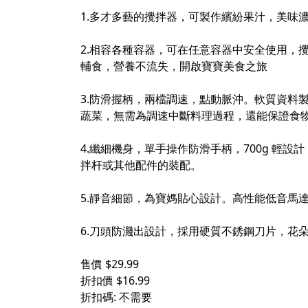
1.多才多藝的攪拌器，可製作繽紛果汁，美味
2.相容各種容器，可在任意容器中安全使用，
輔食，營養不流失，開啟寶寶美食之旅
3.防滑握柄，兩檔調速，點動脈沖。軟質資料
蔬菜，無需為調速中斷料理過程，還能保證食
4.纖細機身，單手操作防滑手柄，700g 
拌杆或其他配件的裝配。
5.靜音細節，為寶媽貼心設計。高性能低音馬
6.刀頭防濺出設計，採用硬質不銹鋼刀片，花
售價 $29.99
折扣價 $16.99
折扣碼: 不需要