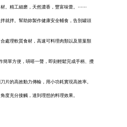
食材。精工細磨，天然濃香，豐富味蕾。⋯⋯
想拌就拌。幫助妳製作健康安全輔食，告別罐頭
適合處理軟質食材，高速可料理肉類以及莖葉類
操作簡單方便，哢嗒一聲，即刻輕鬆完成手柄、攪
到刀片的高效動力傳輸，用小功耗實現高效率。
多角度充分接觸，達到理想的料理效果。