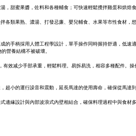
濃湯，甜蜜果醬，佐料和各種輔食；可快速輕鬆攪拌雞蛋和烘焙
攪拌各類果熟、濃湯、打發忌廉、嬰兒輔食、水果等市性食材，
製成的手柄採用人體工程學設計，單手操作同時握持舒適，低速
物的營養結構不被破壞。
輕設計，有效减少手部承重，輕鬆料理。易拆易洗，相容多種配件。
達，超小的運行譟音和震動，延長馬達的使用壽命，確保從馬達
朵式邊緣設計與內部波浪式內壁相結合，確保料理過程中與食材