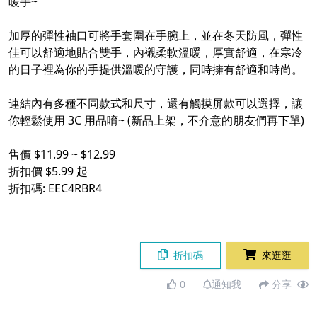
暖手~
加厚的彈性袖口可將手套圍在手腕上，並在冬天防風，彈性
佳可以舒適地貼合雙手，內襯柔軟溫暖，厚實舒適，在寒冷
的日子裡為你的手提供溫暖的守護，同時擁有舒適和​​時尚。
連結內有多種不同款式和尺寸，還有觸摸屏款可以選擇，讓
你輕鬆使用 3C 用品唷~ (新品上架，不介意的朋友們再下單)
售價 $11.99 ~ $12.99
折扣價 $5.99 起
折扣碼: EEC4RBR4
折扣碼
來逛逛
0
通知我
分享