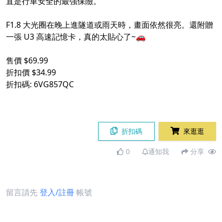
直是行車安全的最強保險。
F1.8 大光圈在晚上進隧道或雨天時，畫面依然很亮。還附贈
一張 U3 高速記憶卡，真的太貼心了~🚗
售價 $69.99
折扣價 $34.99
折扣碼: 6VG857QC
折扣碼
來逛逛
0
通知我
分享
留言請先
登入/註冊
帳號