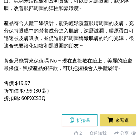
白、純納米活性金和透明質酸，可以提亮黑眼圈，減少浮
腫，改善眼部周圍的彈性和緊緻度~
產品符合人體工學設計，能夠輕鬆覆蓋眼睛周圍的皮膚，充
分保持眼膜中的營養成分進入肌膚，深層滋潤，膠原蛋白可
迅速被皮膚吸收，並促進眼部周圍嬌嫩肌膚的均勻光澤，很
適合想要淡化細紋和黑眼圈的朋友 ~
黃金只能買來保值嗎 No ~ 現在直接敷在臉上，美麗的臉龐
最保值~ 黑標產品好評款，可以把握機會入手體驗唷~
售價 $19.97
折扣價 $7.99 (30 對)
折扣碼: 60PXCS3Q
折扣碼
來逛逛
2
通知我
分享