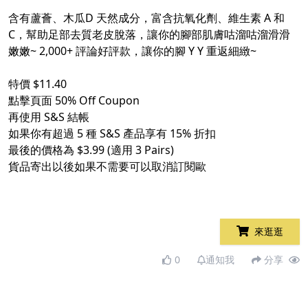
含有蘆薈、木瓜D 天然成分，富含抗氧化劑、維生素 A 和
C，幫助足部去質老皮脫落，讓你的腳部肌膚咕溜咕溜滑滑
嫩嫩~ 2,000+ 評論好評款，讓你的腳 Y Y 重返細緻~
特價 $11.40
點擊頁面 50% Off Coupon
再使用 S&S 結帳
如果你有超過 5 種 S&S 產品享有 15% 折扣
最後的價格為 $3.99 (適用 3 Pairs)
貨品寄出以後如果不需要可以取消訂閱歐
來逛逛
0
通知我
分享