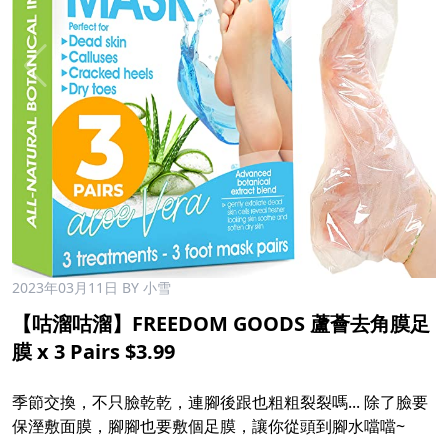
2023年03月11日
BY 小雪
【咕溜咕溜】FREEDOM GOODS 蘆薈去角膜足
膜 x 3 Pairs $3.99
季節交換，不只臉乾乾，連腳後跟也粗粗裂裂嗎... 除了臉要
保溼敷面膜，腳腳也要敷個足膜，讓你從頭到腳水噹噹~