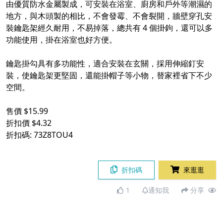
由優質防水金屬製成，可安裝在浴室、廚房和戶外等潮濕的
地方，與木頭製的相比，不會發霉、不會裂開，牆壁穿孔安
裝鑰匙架經久耐用，不易掉落，總共有 4 個掛鉤，還可以多
功能使用，掛在浴室也好方便。​
​
鑰匙掛勾具有多功能性，適合安裝在玄關，採用伸縮釘安
裝，使鑰匙架更堅固，還能掛帽子等小物，替家裡省下不少
空間。​
​
售價 $15.99​
折扣價 $4.32​
折扣碼: 73Z8TOU4​
折扣碼
來逛逛
1
通知我
分享