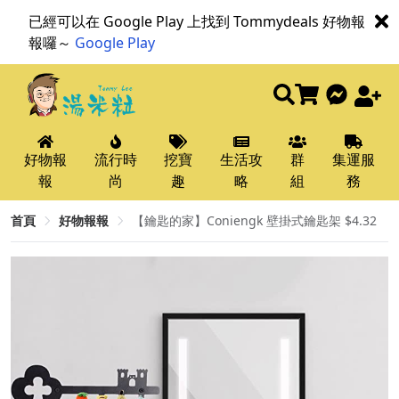
已經可以在 Google Play 上找到 Tommydeals 好物報
報囉～
Google Play
好物報
流行時
挖寶
生活攻
群
集運服
報
尚
趣
略
組
務
首頁
好物報報
【鑰匙的家】Coniengk 壁掛式鑰匙架 $4.32​