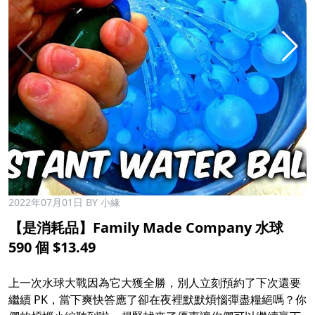
2022年07月01日
BY 小緣
【是消耗品】Family Made Company 水球
590 個 $13.49
​
上一次水球大戰因為它大獲全勝，別人立刻預約了下次還要
繼續 PK，當下爽快答應了卻在夜裡默默煩惱彈盡糧絕嗎？你