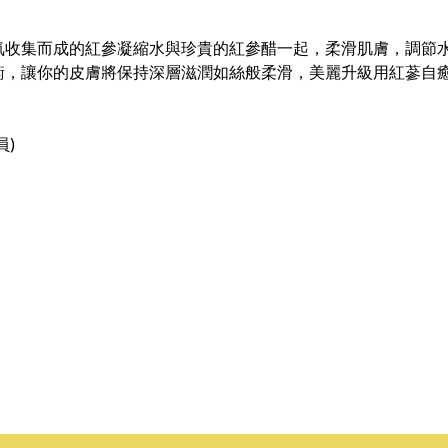
氣收集而成的紅參凝縮水與珍貴的紅參醋一起，柔滑肌膚，調節
衡，讓你的皮膚將保持深層滋潤如絲般柔滑，美麗升級用紅蔘自癒
員)