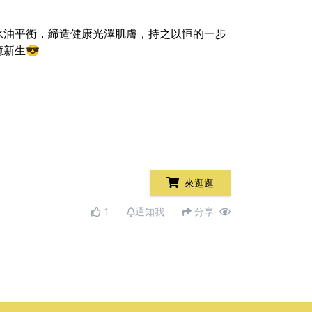
水油平衡，締造健康光澤肌膚，持之以恒的一步
新生😎
來逛逛
1
通知我
分享