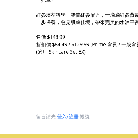
一把罩~
紅參臻萃科學，雙倍紅參配方，一滴滴紅參蒸
一步保養，愈見肌膚佳境，帶來完美的水油平
售價 $148.99
折扣價 $84.49 / $129.99 (Prime 會員 / 一般會
(適用 Skincare Set EX)
留言請先
登入/註冊
帳號