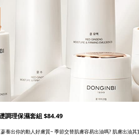
礎調理保濕套組 $84.49
紅蔘養出你的動人好膚質~ 季節交替肌膚容易出油嗎? 肌膚出油