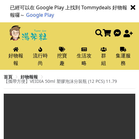
已經可以在 Google Play 上找到 Tommydeals 好物報
報囉～
Google Play
好物報
流行時
挖寶
生活攻
群
集運服
報
尚
趣
略
組
務
首頁
好物報報
【攜帶方便】VEIDIA 50ml 塑膠泡沫分裝瓶 (12 PCS) 11.79