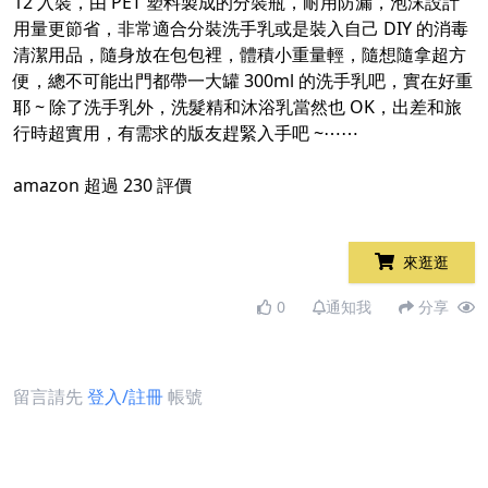
12 入裝，由 PET 塑料製成的分裝瓶，耐用防漏，泡沫設計
用量更節省，非常適合分裝洗手乳或是裝入自己 DIY 的消毒
清潔用品，隨身放在包包裡，體積小重量輕，隨想隨拿超方
便，總不可能出門都帶一大罐 300ml 的洗手乳吧，實在好重
耶 ~ 除了洗手乳外，洗髮精和沐浴乳當然也 OK，出差和旅
行時超實用，有需求的版友趕緊入手吧 ~⋯⋯
amazon 超過 230 評價
來逛逛
0
通知我
分享
留言請先
登入/註冊
帳號