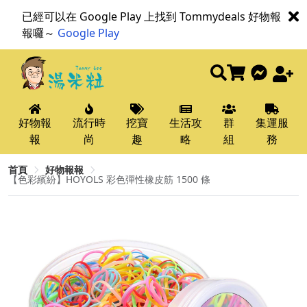
已經可以在 Google Play 上找到 Tommydeals 好物報
報囉～
Google Play
好物報
流行時
挖寶
生活攻
群
集運服
報
尚
趣
略
組
務
首頁
好物報報
【色彩繽紛】HOYOLS 彩色彈性橡皮筋 1500 條