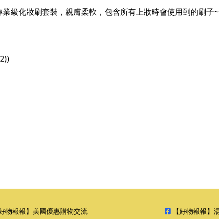
款~~專業級化妝刷套裝，親膚柔軟，包含所有上妝時會使用到的刷子~
2))
好物報報】美國優惠購物交流
【好物報報】