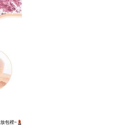
放包裡~💄