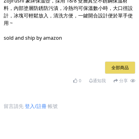
Zojirushi 象牌保溫壺，採用 18/8 雙層真空不銹鋼保溫材
料，內部塗層防銹防污漬，冷熱均可保溫數小時，大口徑設
計，冰塊可輕鬆放入，清洗方便，一鍵開合設計便於單手使
用 ~​
sold and ship by amazon​
全部商品
0
通知我
分享
留言請先
登入/註冊
帳號