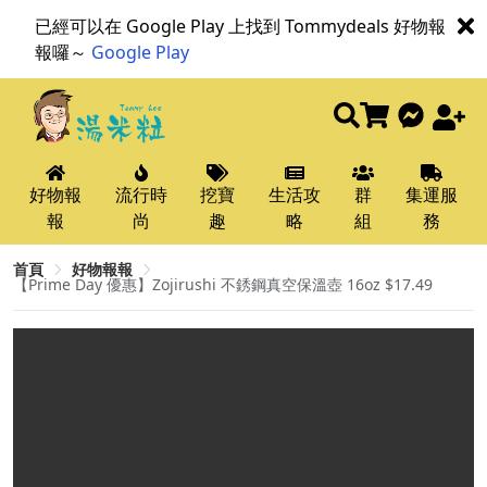
已經可以在 Google Play 上找到 Tommydeals 好物報
報囉～
Google Play
好物報
流行時
挖寶
生活攻
群
集運服
報
尚
趣
略
組
務
首頁
好物報報
【Prime Day 優惠】Zojirushi 不銹鋼真空保溫壺 16oz $17.49​