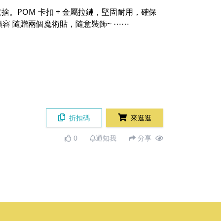
捨。POM 卡扣 + 金屬拉鏈，堅固耐用，確保
擴容 隨贈兩個魔術貼，隨意裝飾~ ⋯⋯
折扣碼
來逛逛
0
通知我
分享