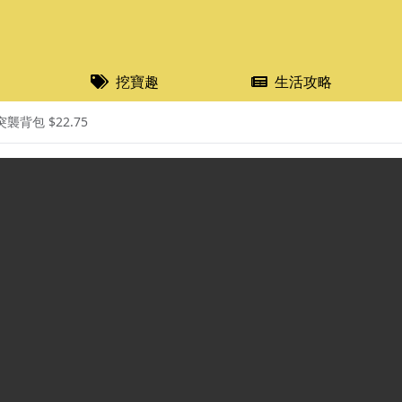
挖寶趣
生活攻略
襲背包 $22.75