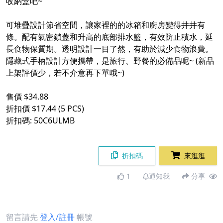
收納盒吧~
可堆疊設計節省空間，讓家裡的的冰箱和廚房變得井井有
條。配有氣密鎖蓋和升高的底部排水籃，有效防止積水，延
長食物保質期。透明設計一目了然，有助於減少食物浪費。
隱藏式手柄設計方便攜帶，是旅行、野餐的必備品呢~ (新品
上架評價少，若不介意再下單哦~)
售價 $34.88
折扣價 $17.44 (5 PCS)
折扣碼: 50C6ULMB
折扣碼
來逛逛
1
通知我
分享
留言請先
登入/註冊
帳號