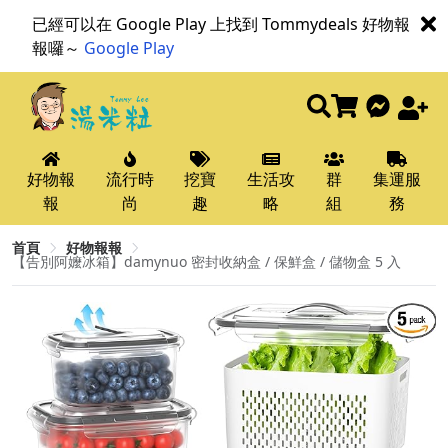
已經可以在 Google Play 上找到 Tommydeals 好物報
報囉～
Google Play
好物報
流行時
挖寶
生活攻
群
集運服
報
尚
趣
略
組
務
首頁
好物報報
【告別阿嬤冰箱】damynuo 密封收納盒 / 保鮮盒 / 儲物盒 5 入