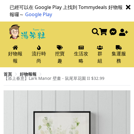
已經可以在 Google Play 上找到 Tommydeals 好物報
報囉～
Google Play
好物報
流行時
挖寶
生活攻
群
集運服
報
尚
趣
略
組
務
首頁
好物報報
【添上春意】Lark Manor 壁畫 - 鼠尾草花園 II $32.99