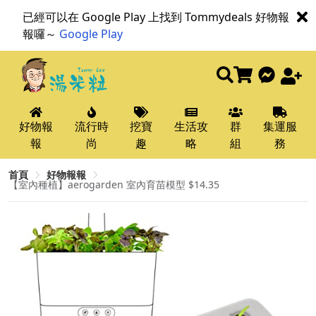
已經可以在 Google Play 上找到 Tommydeals 好物報
報囉～
Google Play
好物報
流行時
挖寶
生活攻
群
集運服
報
尚
趣
略
組
務
首頁
好物報報
【室內種植】aerogarden 室內育苗模型 $14.35