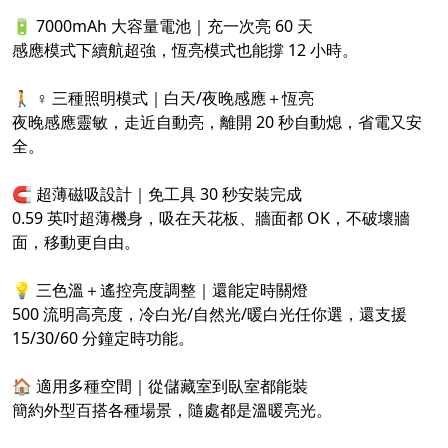
🔋 7000mAh 大容量電池｜充一次亮 60 天
感應模式下續航超強，恆亮模式也能撐 12 小時。
🚶 ♀️ 三種照明模式｜白天/夜晚感應＋恆亮
夜晚感應靈敏，走近自動亮，離開 20 秒自動熄，省電又安
全。
🧲 超薄磁吸設計｜免工具 30 秒安裝完成
0.59 英吋超薄機身，吸在天花板、牆面都 OK，不破壞牆
面，移動更自由。
💡 三色溫＋遙控亮度調整｜還能定時關燈
500 流明高亮度，冷白光/自然光/暖白光任你選，還支援
15/30/60 分鐘定時功能。
🏠 適用多種空間｜從儲藏室到臥室都能裝
簡約外型百搭各種場景，隨處都是溫暖亮光。