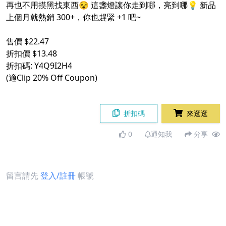
再也不用摸黑找東西😵 這盞燈讓你走到哪，亮到哪💡 新品
上個月就熱銷 300+，你也趕緊 +1 吧~
售價 $22.47
折扣價 $13.48
折扣碼: Y4Q9I2H4
(適Clip 20% Off Coupon)
折扣碼
來逛逛
0
通知我
分享
留言請先
登入/註冊
帳號