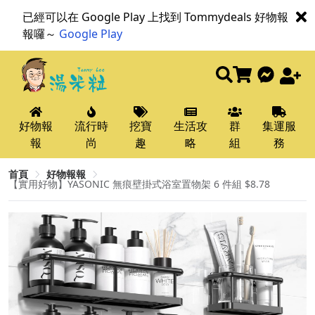
已經可以在 Google Play 上找到 Tommydeals 好物報
報囉～
Google Play
好物報
流行時
挖寶
生活攻
群
集運服
報
尚
趣
略
組
務
首頁
好物報報
【實用好物】YASONIC 無痕壁掛式浴室置物架 6 件組 $8.78