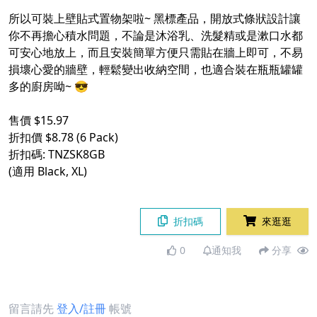
所以可裝上壁貼式置物架啦~ 黑標產品，開放式條狀設計讓
你不再擔心積水問題，不論是沐浴乳、洗髮精或是漱口水都
可安心地放上，而且安裝簡單方便只需貼在牆上即可，不易
損壞心愛的牆壁，輕鬆變出收納空間，也適合裝在瓶瓶罐罐
多的廚房呦~ 😎
售價 $15.97
折扣價 $8.78 (6 Pack)
折扣碼: TNZSK8GB
(適用 Black, XL)
折扣碼
來逛逛
0
通知我
分享
留言請先
登入/註冊
帳號