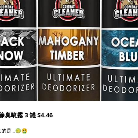
臭噴霧 3 罐 $4.46
...🤢🤮