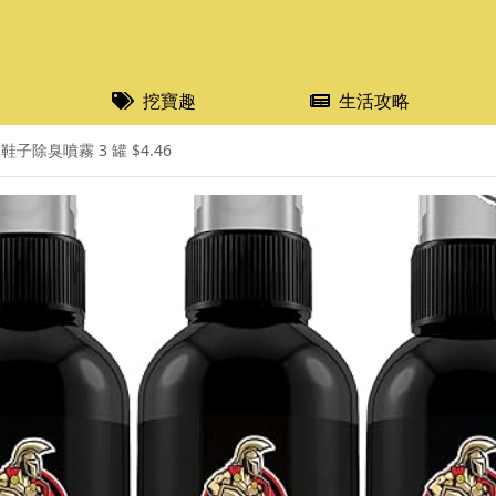
挖寶趣
生活攻略
 鞋子除臭噴霧 3 罐 $4.46