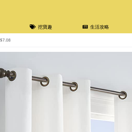
挖寶趣
生活攻略
.08​