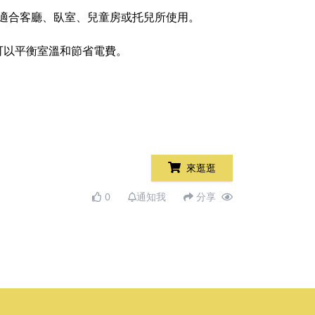
隱私，適合客廳、臥室、兒童房或托兒所使用。​
以平衡室溫和節省電費。​
來逛逛
0
通知我
分享