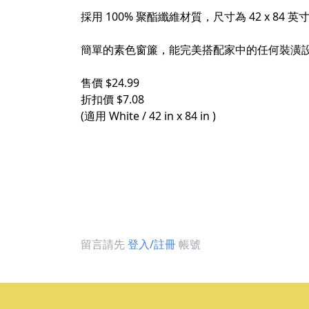
​
採用 100% 聚酯纖維材質，尺寸為 42 x 8
​
簡單的素色窗簾，能完美搭配家中的任何裝潢設
​
售價 $24.99​
折扣價 $7.08​
(適用 White / 42 in x 84 in )​
留言請先
登入/註冊
帳號