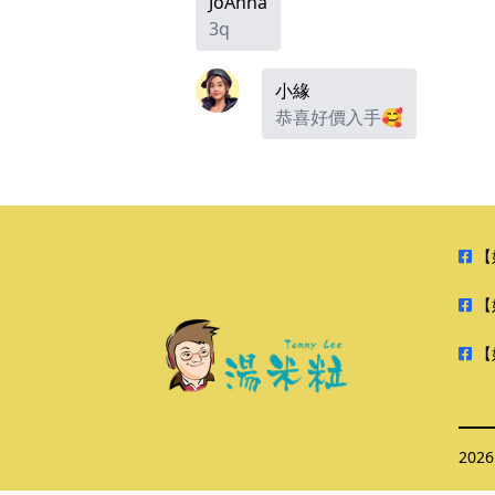
JoAnna
3q
小緣
恭喜好價入手🥰
【
【
【
202