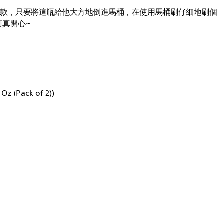
顆星好評款，只要將這瓶給他大方地倒進馬桶，在使用馬桶刷仔細地
真開心~
z (Pack of 2))