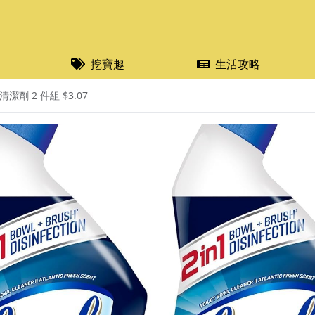
挖寶趣
生活攻略
清潔劑 2 件組 $3.07