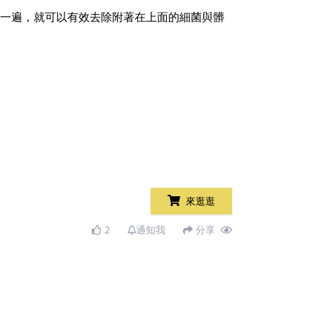
刷個一遍，就可以有效去除附著在上面的細菌與髒
來逛逛
2
通知我
分享