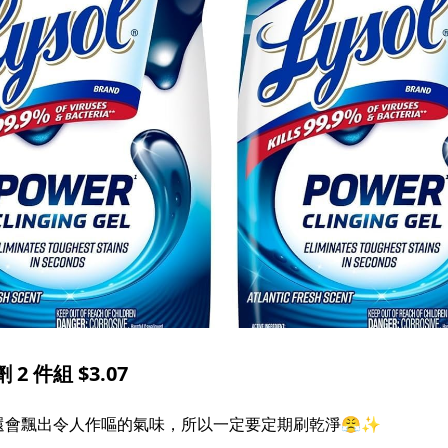
2 件組 $3.07
還會飄出令人作嘔的氣味，所以一定要定期刷乾淨😤✨