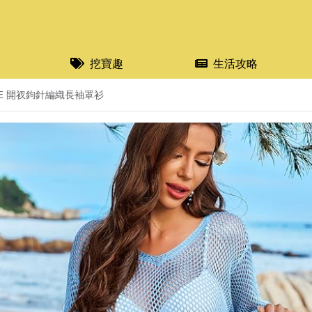
挖寶趣
生活攻略
GE 開衩鉤針編織長袖罩衫