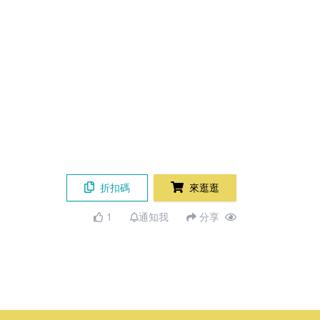
折扣碼
來逛逛
1
通知我
分享