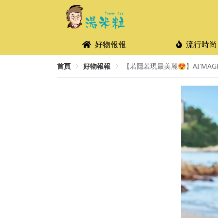
好物報報
流行時尚
首頁
好物報報
【若隱若現最美麗😍】AI'MA