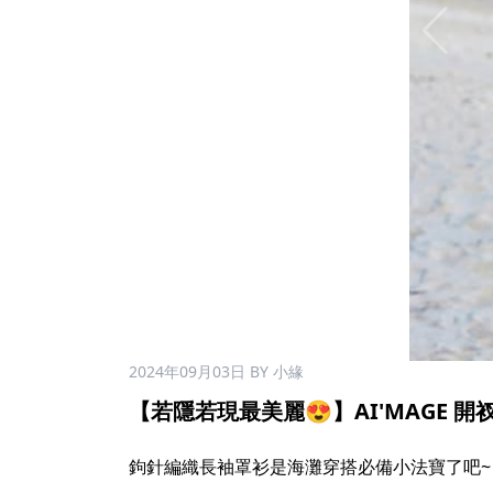
2024年09月03日
BY 小緣
【若隱若現最美麗😍】AI'MAGE 
鉤針編織長袖罩衫是海灘穿搭必備小法寶了吧~ 獨