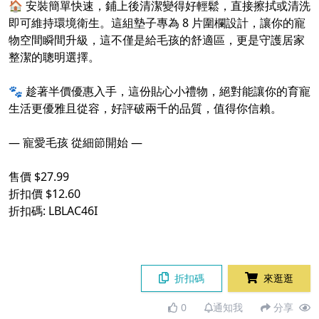
🏠 安裝簡單快速，鋪上後清潔變得好輕鬆，直接擦拭或清洗
即可維持環境衛生。這組墊子專為 8 片圍欄設計，讓你的寵
物空間瞬間升級，這不僅是給毛孩的舒適區，更是守護居家
整潔的聰明選擇。
⠀
🐾 趁著半價優惠入手，這份貼心小禮物，絕對能讓你的育寵
生活更優雅且從容，好評破兩千的品質，值得你信賴。
⠀
— 寵愛毛孩 從細節開始 —
⠀
售價 $27.99
折扣價 $12.60
折扣碼: LBLAC46I
⠀
折扣碼
來逛逛
0
通知我
分享