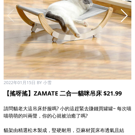
2022年01月15日
BY 小雪
【搖呀搖】ZAMATE 二合一貓咪吊床 $21.99
請問貓老大這吊床舒服嗎? 小的這趕緊去賺錢買罐罐~ 每次喵
喵萌萌的叫兩聲，你的心就被治癒了嗎?
貓架由精選松木製成，堅硬耐用，亞麻材質床布透氣且結