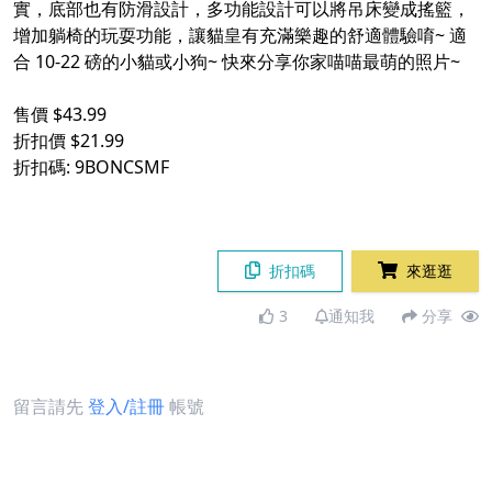
實，底部也有防滑設計，多功能設計可以將吊床變成搖籃，
增加躺椅的玩耍功能，讓貓皇有充滿樂趣的舒適體驗唷~ 適
合 10-22 磅的小貓或小狗~ 快來分享你家喵喵最萌的照片~
售價 $43.99
折扣價 $21.99
折扣碼: 9BONCSMF
折扣碼
來逛逛
3
通知我
分享
留言請先
登入/註冊
帳號