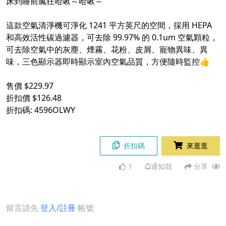
床到睡前瘋狂哈啾～哈啾～
這款空氣清淨機可淨化 1241 平方英尺的空間，採用 HEPA
和高效活性碳過濾器，可去除 99.97% 的 0.1um 空氣顆粒，
可去除空氣中的灰塵、煙霧、花粉、皮屑、寵物異味、異
味，三色顯示器即時顯示室內空氣品質，方便隨時監控👍
售價 $229.97
折扣價 $126.48
折扣碼: 4596OLWY
折扣碼
來逛逛
1
通知我
分享
留言請先
登入/註冊
帳號